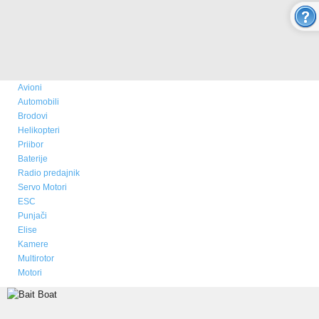
O nama
Novosti
Kupovina - Naručivanje
Avioni
Aktuelno
Automobili
Brodovi
ONLINE SHOP
Helikopteri
Priibor
Baterije
MULTICOPTER
Radio predajnik
Servo Motori
ESC
RC AVIONI
Punjači
Elise
Modeli aviona
Kamere
Multirotor
Prodaja i cene aviona
Motori
Rezervni delovi - boje - izgled
Video Galerija