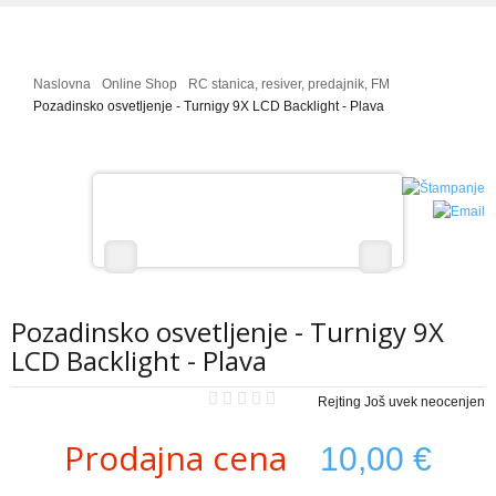
Galerija Slika
Mala škola letenja
Naslovna
Online Shop
RC stanica, resiver, predajnik, FM
Projekti - uradi sam
Pozadinsko osvetljenje - Turnigy 9X LCD Backlight - Plava
RC HELIKOPTERI
Modeli helikoptera - izdvajamo
Galerija Slika
Video Galerija
Projekti - uradi sam
Pozadinsko osvetljenje - Turnigy 9X
Mala škola letenja
LCD Backlight - Plava
RC AUTOMOBILI
Rejting Još uvek neocenjen
Modeli automobila - izdvojeno
Prodajna cena
10,00 €
Prodaja i cene rc automobila