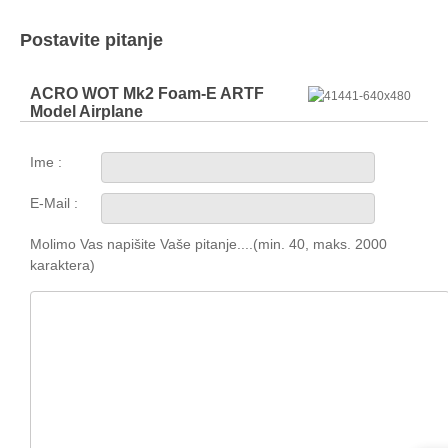
Postavite pitanje
ACRO WOT Mk2 Foam-E ARTF
Model Airplane
Ime :
E-Mail :
Molimo Vas napišite Vaše pitanje....(min. 40, maks. 2000
karaktera)